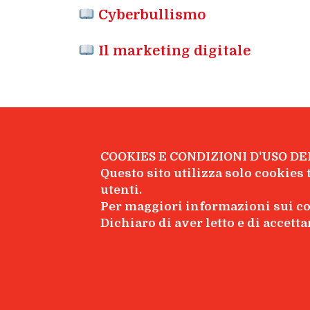
Cyberbullismo
Il marketing digitale
COOKIES E CONDIZIONI D'USO DE
Questo sito utilizza solo cookies t
utenti.
© Feltrinelli Scuola - Giangiacomo Feltr
Per maggiori informazioni sui co
Dichiaro di aver letto e di accett
Dati societari
|
Privacy policy
|
Facebook
YouTube