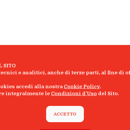
L SITO
ecnici e analitici, anche di terze parti, al fine di 
inelli Editore S.r.l. - P.I. 04628780969
okies accedi alla nostra
Cookie Policy
.
are integralmente le
Condizioni d’Uso
del Sito.
Chi Siamo
|
Contatti
ACCETTO