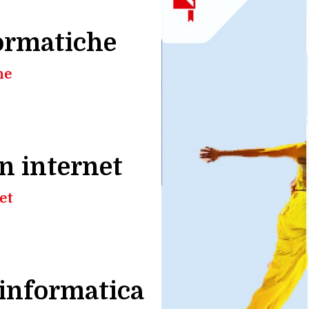
formatiche
he
n internet
et
 informatica