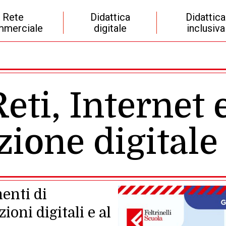
Rete
Didattica
Didattica
merciale
digitale
inclusiva
Reti, Internet 
ione digitale
enti di
ioni digitali e al