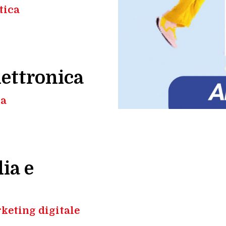
tica
lettronica
ca
ia e
keting digitale