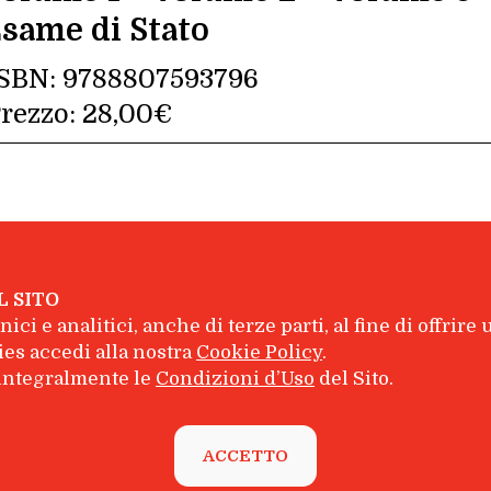
same di Stato
SBN:
9788807593796
rezzo:
28,00€
L SITO
ici e analitici, anche di terze parti, al fine di offrire
inelli Editore S.r.l. - P.I. 04628780969
es accedi alla nostra
Cookie Policy
.
e integralmente le
Condizioni d’Uso
del Sito.
Chi Siamo
|
Contatti
ACCETTO