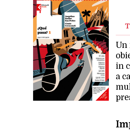
T
Un 
obi
in 
a c
mul
pre
Im