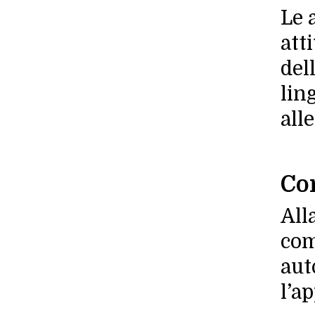
Le 
att
del
lin
all
Co
All
com
aut
l’a