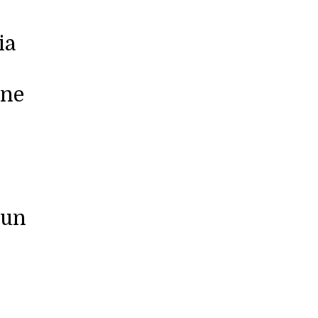
ia
one
 un