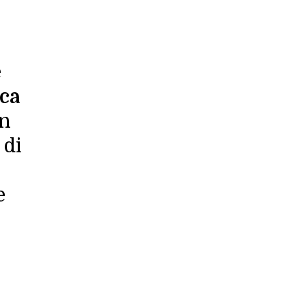
e
ca
on
 di
e