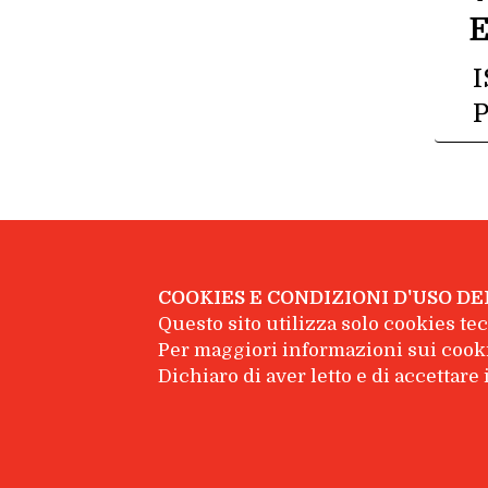
E
I
P
COOKIES E CONDIZIONI D'USO DE
Questo sito utilizza solo cookies tecn
© Feltrinelli Scuola - Giangiacomo Feltr
Per maggiori informazioni sui cooki
Dichiaro di aver letto e di accettar
Dati societari
|
Privacy policy
|
Facebook
YouTube