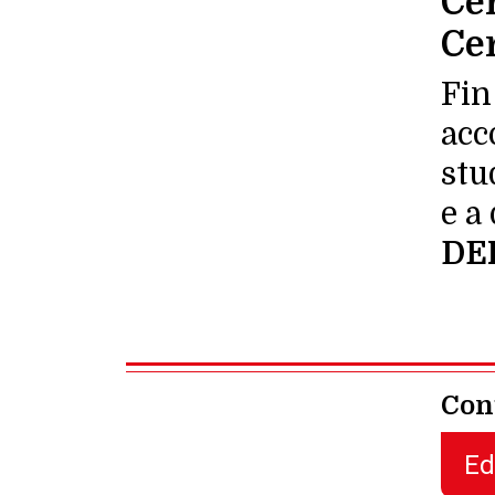
Cer
Ce
Fin
acc
stu
e a
DE
Con
Ed