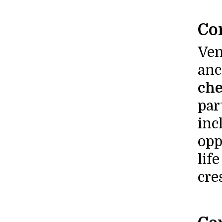
Con
Ven
anc
che
par
inc
opp
life
cre