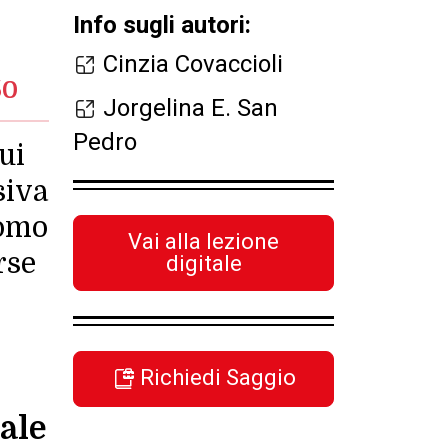
Info sugli autori:
Cinzia Covaccioli
50
Jorgelina E. San
Pedro
ui
siva
nomo
Vai alla lezione
rse
digitale
Richiedi Saggio
ale