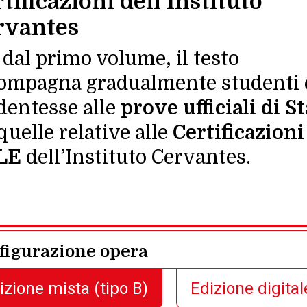
tificazioni dell’
Instituto
rvantes
 dal primo volume, il testo
ompagna gradualmente studenti 
dentesse alle
prove ufficiali di S
 quelle relative alle
Certificazioni
LE
dell’
Instituto Cervantes
.
figurazione opera
izione mista
(tipo B)
Edizione digita