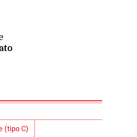
e
tato
le
(tipo C)