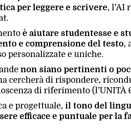
ica per leggere e scrivere
, l’AI
at.
umento
è aiutare studentesse e st
nto e comprensione del testo
,
so personalizzate e uniche.
mande
non siano pertinenti o po
rma cercherà di rispondere, ricond
oscenza di riferimento (l’UNITÀ 6 
ca e progettuale,
il tono del ling
ere efficace e puntuale per la fa