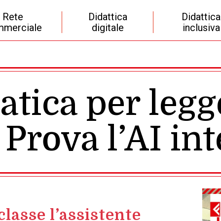
Rete
Didattica
Didattica
merciale
digitale
inclusiva
tica per legg
 Prova l’AI in
classe l’assistente