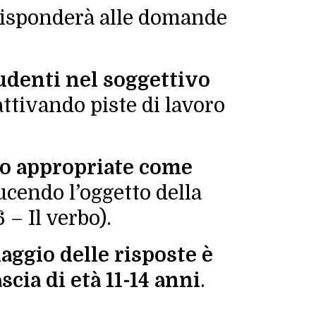
 risponderà alle domande
udenti nel soggettivo
 attivando piste di lavoro
co appropriate come
ucendo l’oggetto della
– Il verbo).
uaggio delle risposte è
scia di età 11-14 anni
.