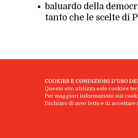
baluardo della democra
tanto che le scelte di
COOKIES E CONDIZIONI D'USO DE
Questo sito utilizza solo cookies tecn
© Feltrinelli Scuola - Giangiacomo Feltr
Per maggiori informazioni sui cooki
Dichiaro di aver letto e di accettar
Dati societari
|
Privacy policy
|
Facebook
YouTube