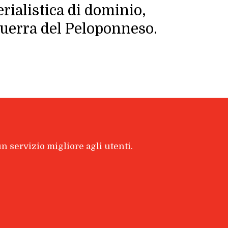
rialistica di dominio,
 guerra del Peloponneso.
 un servizio migliore agli utenti.