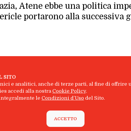
zia, Atene ebbe una politica impe
 Pericle portarono alla successiva
L SITO
ici e analitici, anche di terze parti, al fine di offrire
inelli Editore S.r.l. - P.I. 04628780969
es accedi alla nostra
Cookie Policy
.
e integralmente le
Condizioni d’Uso
del Sito.
Chi Siamo
|
Contatti
ACCETTO