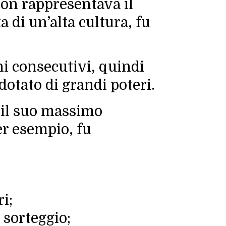
non rappresentava il
a di un’alta cultura, fu
nni consecutivi, quindi
otato di grandi poteri.
 il suo massimo
er esempio, fu
i;
 sorteggio;