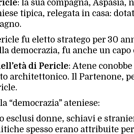
ricle
: la sua compagna, Aspasia, 
ese tipica, relegata in casa: dotat
pagno.
ericle fu eletto stratego per 30 a
a democrazia, fu anche un capo d
ll’età di Pericle
: Atene conobbe
o architettonico. Il Partenone, p
icle.
la “democrazia” ateniese:
no esclusi donne, schiavi e stranier
itiche spesso erano attribuite per