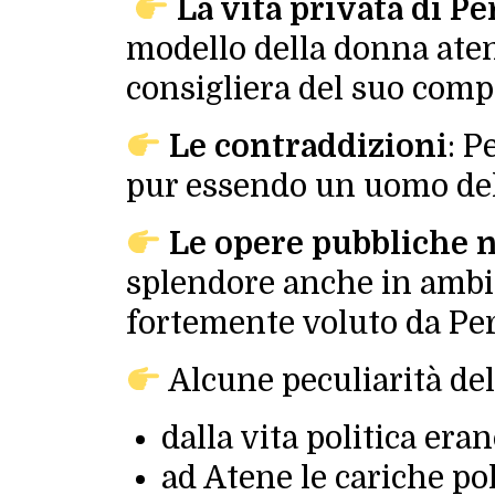
La vita privata di Pe
modello della donna ateni
consigliera del suo com
Le contraddizioni
: P
pur essendo un uomo dell
Le opere pubbliche ne
splendore anche in ambit
fortemente voluto da Per
Alcune peculiarità del
dalla vita politica era
ad Atene le cariche pol