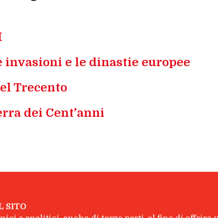
I
 invasioni e le dinastie europee
del Trecento
erra dei Cent’anni
L SITO