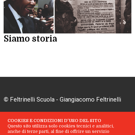
Siamo storia
© Feltrinelli Scuola - Giangiacomo Feltrinelli
Editore S.r.l. - P.I. 04628780969
COOKIES E CONDIZIONI D'USO DEL SITO
Questo sito utilizza solo cookies tecnici e analitici,
Dati societari
|
Privacy policy
|
Chi
anche di terze parti, al fine di offrire un servizio