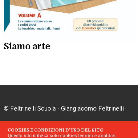
Siamo arte
© Feltrinelli Scuola - Giangiacomo Feltrinelli
Editore S.r.l. - P.I. 04628780969
COOKIES E CONDIZIONI D'USO DEL SITO
Questo sito utilizza solo cookies tecnici e analitici,