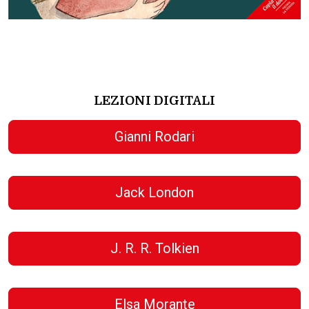
LEZIONI DIGITALI
Gianni Rodari
Jack London
J. R. R. Tolkien
Elsa Morante