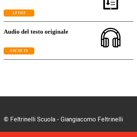
LEGGI
Audio del testo originale
ASCOLTA
© Feltrinelli Scuola - Giangiacomo Feltrinelli
Editore S.r.l. - P.I. 04628780969